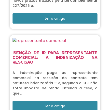
novos prazos trazidos pela Lei Complementar
227/2026 e…
Ler o artigo
ISENÇÃO DE IR PARA REPRESENTANTE
COMERCIAL: A INDENIZAÇÃO NA
RESCISÃO
A indenização paga ao representante
comercial na rescisão do contrato tem
natureza indenizatória — e, segundo o STJ, não
sofre imposto de renda. Entenda a tese, o
que…
Ler o artigo