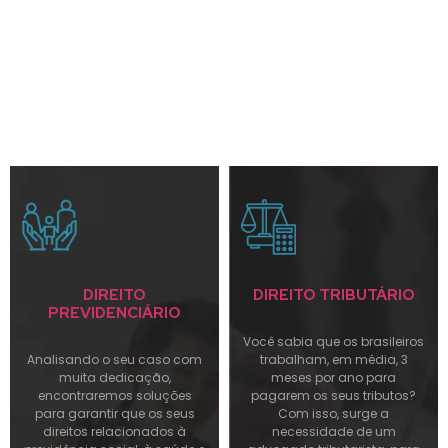
Os termos complicados, deixamos entre
nós. Com você, priorizamos um
atendimento personalizado e humanizado,
pautados na excelência e eficiência.
Quero falar com um especialista
DIREITO
DIREITO TRIBUTÁRIO
PREVIDENCIÁRIO
Você sabia que os brasileiros
Analisando o seu caso com
trabalham, em média, 3
muita dedicação,
meses por ano para
encontraremos soluções
pagarem os seus tributos?
para garantir que os seus
Com isso, surge a
direitos relacionados à
necessidade de um