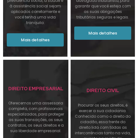
previdência social, à saúde e
advogado tributarista, para
à assistência social sejam
garantir que você esteja com
aplicados corretamente e
as suas obrigações
você tenha uma vida
tributárias seguras e legais.
tranquila.
Mais detalhes
Mais detalhes
DIREITO EMPRESARIAL
DIREITO CIVIL
Oferecemos uma assessoria
Procurar os seus direitos, é
completa, com profissionais
exercer a sua cidadania.
especializados, para proteger
Conhecido como o direito do
as suas transações, os seus
cidadão, essa frente do
contratos, os seus direitos e a
direito lida com todas as
sua liberdade empresarial.
intercorrências tanto na vida,