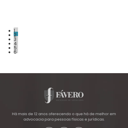
1
2
3
4
5
6
Há mais de 12 anos oferecendo o que há de melhor em
advocacia para pessoas físicas e jurídicas.