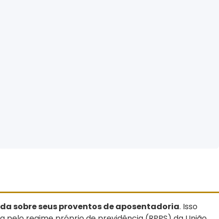
nda sobre seus proventos de aposentadoria
. Isso
a pelo regime próprio de previdência (RPPS) da União,