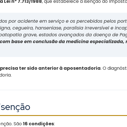
a Lei nº 7.713/1988
, que estabelece a isenção do Impost
s por acidente em serviço e os percebidos pelos portad
gna, cegueira, hanseníase, paralisia irreversível e inc
hepatopatia grave, estados avançados da doença de Pa
com base em conclusão da medicina especializada, 
precisa ter sido anterior à aposentadoria
. O diagnós
oria.
isenção
senção. São
16 condições
: