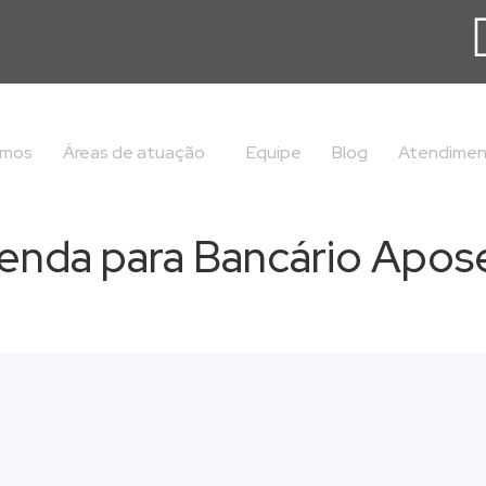
omos
Áreas de atuação
Equipe
Blog
Atendime
enda para Bancário Apos