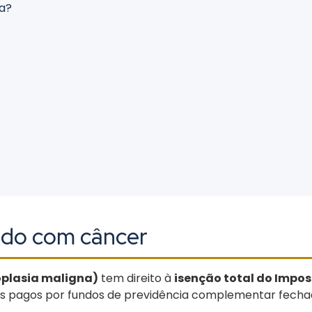
da?
ado com câncer
oplasia maligna)
tem direito à
isenção total do Impo
 os pagos por fundos de previdência complementar fech