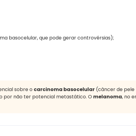
a basocelular, que pode gerar controvérsias);
encial sobre o
carcinoma basocelular
(câncer de pele 
ão por não ter potencial metastático. O
melanoma
, no 