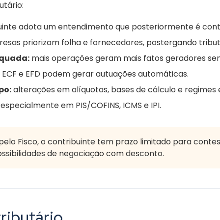
tário:
uinte adota um entendimento que posteriormente é conte
resas priorizam folha e fornecedores, postergando tribu
equada:
mais operações geram mais fatos geradores sem 
 ECF e EFD podem gerar autuações automáticas.
po:
alterações em alíquotas, bases de cálculo e regimes
especialmente em PIS/COFINS, ICMS e IPI.
pelo Fisco, o contribuinte tem prazo limitado para contes
possibilidades de negociação com desconto.
tributário