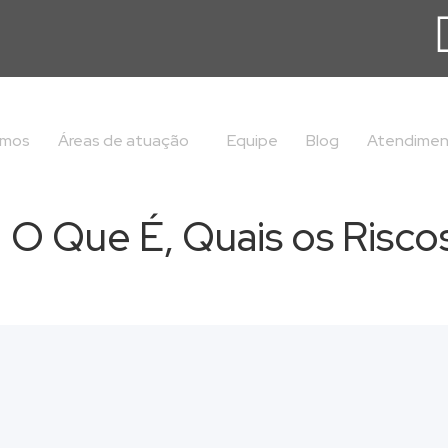
omos
Áreas de atuação
Equipe
Blog
Atendime
: O Que É, Quais os Risc