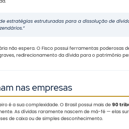
da.
de estratégias estruturadas para a dissolução de dívida
zendários.”
tária não espera. O Fisco possui ferramentas poderosas d
graves, redirecionamento da dívida para o patrimônio pes
rmam nas empresas
iro é a sua complexidade. O Brasil possui mais de
90 tri
ente. As dívidas raramente nascem de má-fé — elas surg
ises de caixa ou de simples desconhecimento.