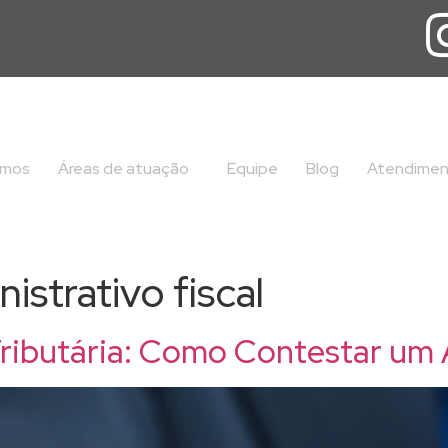
omos
Áreas de atuação
Equipe
Blog
Atendime
istrativo fiscal
Tributária: Como Contestar um 